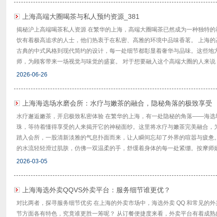
‌上海高端大圈喝茶与私人预约资源‌_381
揭秘沪上高端喝茶私人资源 在繁华的上海，高端大圈喝茶已然成为一种独特
饮有着极高追求的人士，他们热衷于在私密、高雅的环境中品味香茗。 上海
古典的中式风格到现代简约的设计，每一处细节都彰显着奢华与品味。这些地
师，为顾客带来一场视觉与味觉的盛宴。 对于想要融入这个高端大圈的人来说，私
2026-06-26
上海海选场水磨会所：水疗与嫩茶的融合，隐秘角落的极致享受
水疗邂逅嫩茶，开启极致私密体验 在繁华的上海，有一处隐秘的角落——海
珠，等待着懂得享受的人来揭开它的神秘面纱。这里将水疗与嫩茶完美融合，
踏入会所，一股清新淡雅的气息扑面而来，让人瞬间忘却了外界的喧嚣与疲惫
的水流轻轻滑过肌肤，仿佛一双温柔的手，舒缓着身体的每一处紧绷。按摩师娴熟
2026-03-05
上海海选外卖QQVS外卖平台：服务细节谁更优？
对比两者，探寻服务细节优劣 在上海的外卖市场中，海选外卖 QQ 和常见的
节方面各有特色，究竟谁更胜一筹呢？ 从订餐便捷度来看，外卖平台有着成熟的