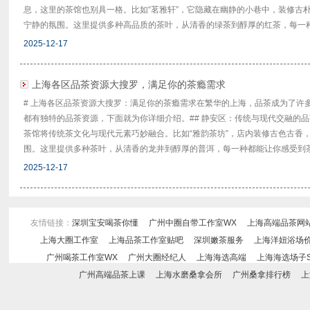
息，这里的茶馆也别具一格。比如“茗雅轩”，它隐藏在幽静的小巷中，装修古
宁静的氛围。这里提供多种高品质的茶叶，从清香的绿茶到醇厚的红茶，每一种都
2025-12-17
上海各区品茶资源大搜罗，满足你的茶瘾需求
# 上海各区品茶资源大搜罗：满足你的茶瘾需求在繁华的上海，品茶成为了许
都有独特的品茶资源，下面就为你详细介绍。## 静安区：传统与现代交融的
茶馆将传统茶文化与现代元素巧妙融合。比如“雅韵茶坊”，店内装修古色古香
围。这里提供多种茶叶，从清香的龙井到醇厚的普洱，每一种都能让你感受到茶的
2025-12-17
友情链接：
深圳宝安喝茶你懂
广州中圈自带工作室WX
上海高端品茶网
上海大圈工作室
上海品茶工作室贴吧
深圳嫩茶服务
上海洋妞浴场
广州喝茶工作室WX
广州大圈经纪人
上海海选高端
上海海选场子S
广州高端品茶上课
上海水磨桑拿会所
广州桑拿排行榜
上