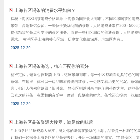
上海各区喝茶的消费水平如何？
探秘上海各区喝茶消费价格差异 上海作为国际化大都市，不同区域喝茶的消
繁荣，高端茶馆众多。一些位于繁华商圈的茶馆，人均消费通常在200 - 50
提供精致的茶点和专业的茶艺服务。而在一些社区周边的普通茶馆，人均消费则在5
需求。 黄浦区是上海的核心区域，历史文化底蕴深厚。老城区内有...
2025-12-29
上海各区喝茶海选，精准匹配你的喜好
精准定位，邂逅心仪茶韵 上海，这座繁华都市，每一个区都藏着别具特色的
茶馆。在这里，你可以一边品味着传统的红茶，一边感受着历史的沉淀。茶馆
具，都让人仿佛穿越回了旧时光。 静安区则以时尚与休闲的茶馆为主。这些
己喜欢的花茶，在柔和的音乐中，度过一段惬意的时光。茶馆还会提供一些精致的
2025-12-29
上海各区品茶资源大搜罗，满足你的味蕾
# 上海各区品茶资源大搜罗，满足你的味蕾在繁华的上海，品茶是一种独特的
让我们一起探寻上海各区的品茶好去处，开启一场味蕾的盛宴。## 静安区：