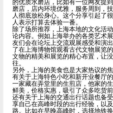
的优质水磨店，比如有一位网友提
磨店，店内环境优雅，服务周到，
人彻底放松身心。这个分享引起了
人表示打算去体验一番。
除了场所推荐，上海本地的文化活
论内容。例如上海举办的各类艺术
友们会在论坛上交流观展感受和演
了在上海博物馆观看古代文物展览
文物的精美和展览的精心布置，让
往。
另外，上海的美食也是大家热议的
有关于上海特色小吃和新开业餐厅
一家藏在弄堂里的生煎店，他家的
鲜美，价格实惠，吸引了众多吃货
还有关于上海的交通出行话题也备
享自己在高峰时段的出行经验，以
路。比如在早晚高峰时，选择地铁