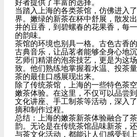
好者提供了丰富的选择。
当踏入上海的各类茶馆，仿佛进入
界。嫩绿的新茶在杯中舒展，散发
井的豆香，到碧螺春的花果香，每
的韵味。
茶馆的环境也别具一格。古色古香
古典音乐，让品茗者能够全身心地
艺师们精湛的泡茶技艺，更是为这
致。他们熟练地掌握着水温、投茶
茶的最佳口感展现出来。
除了传统茶馆，上海的一些特色茶
嫩茶体验。在这里，不仅可以品尝
文化讲座、手工制茶等活动，深入
摘和制作过程。
总结：上海的嫩茶新茶体验融合了
韵。无论是在传统茶馆品味新茶，
与茶文化活动，都能让人们感受到